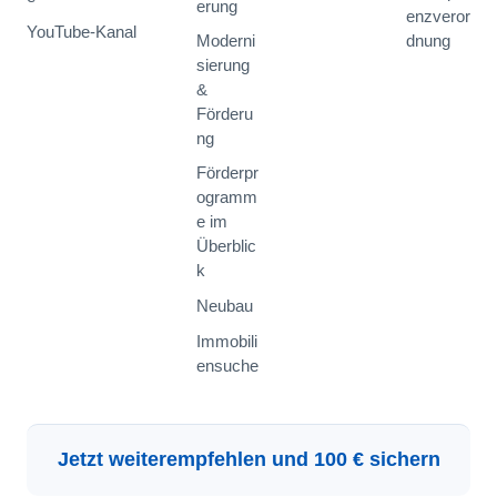
erung
enzveror
YouTube-Kanal
Moderni
dnung
sierung
&
Förderu
ng
Förderpr
ogramm
e im
Überblic
k
Neubau
Immobili
ensuche
Jetzt weiterempfehlen und 100 € sichern