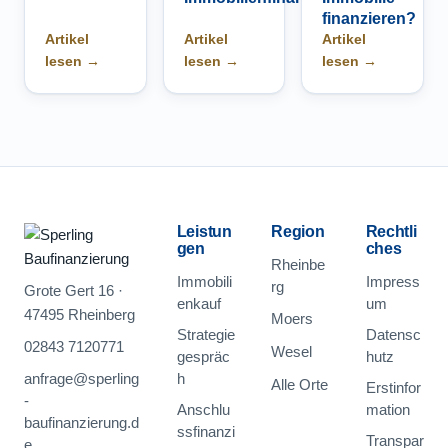
finanzieren?
Artikel
Artikel
Artikel
lesen →
lesen →
lesen →
Leistun
Region
Rechtli
gen
ches
Rheinbe
Immobili
Impress
rg
Grote Gert 16 ·
enkauf
um
47495 Rheinberg
Moers
Strategie
Datensc
02843 7120771
Wesel
gespräc
hutz
anfrage@sperling
h
Alle Orte
Erstinfor
-
Anschlu
mation
baufinanzierung.d
ssfinanzi
Transpar
e