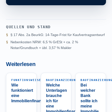
QUELLEN UND STAND
§ 17 Abs. 2a BeurkG: 14-Tage-Frist für Kaufvertragsentwurf
Nebenkosten NRW: 6,5 % GrESt + ca. 2 %
Notar/Grundbuch + übl. 3,57 % Makler
Weiterlesen
FUNKTIONSWEISE
BAUFINANZIERUNG
BAUFINANZIERUN
Wie
Welche
Bei
funktioniert
Unterlagen
welcher
eine
brauche
Bank
Immobilienfinanzierung?
ich für
sollte ich
eine
meine
Immobilienfinanzierung?
Immobilie