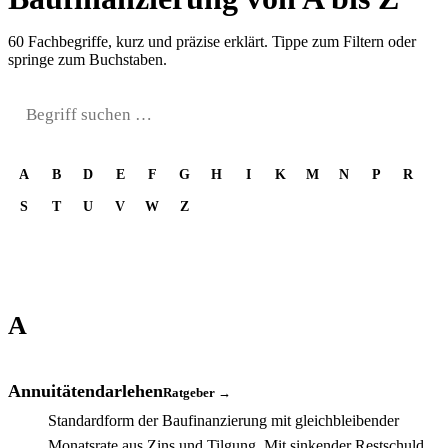
60 Fachbegriffe, kurz und präzise erklärt. Tippe zum Filtern oder
springe zum Buchstaben.
A
B
D
E
F
G
H
I
K
M
N
P
R
S
T
U
V
W
Z
A
Annuitätendarlehen
Ratgeber →
Standardform der Baufinanzierung mit gleichbleibender
Monatsrate aus Zins und Tilgung. Mit sinkender Restschuld