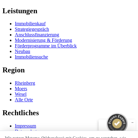
Leistungen
Immobilienkauf
Strategiegespräch
Anschlussfinanzierung
Modernisierung & Förderung
Förderprogramme im Überblick
Neubau
Immobiliensuche
Region
Kundenbewertungen und Erfahrungen zu
Rheinberg
Christian Sperling
Moers
Wesel
SEHR GUT
Alle Orte
%
100
Empfehlungen auf
Rechtliches
ProvenExpert.com
5,00
/
4,91
Impressum
9
77
Datenschutz
Bewertungen auf
2
Bewertungen von
Erstinformation