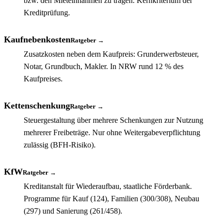
bzw. den Mieteinnahmen zu tragen. Kernkriterium der
Kreditprüfung.
Kaufnebenkosten
Ratgeber →
Zusatzkosten neben dem Kaufpreis: Grunderwerbsteuer,
Notar, Grundbuch, Makler. In NRW rund 12 % des
Kaufpreises.
Kettenschenkung
Ratgeber →
Steuergestaltung über mehrere Schenkungen zur Nutzung
mehrerer Freibeträge. Nur ohne Weitergabeverpflichtung
zulässig (BFH-Risiko).
KfW
Ratgeber →
Kreditanstalt für Wiederaufbau, staatliche Förderbank.
Programme für Kauf (124), Familien (300/308), Neubau
(297) und Sanierung (261/458).