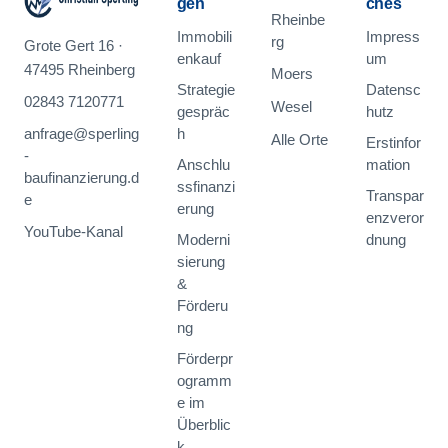
gen
ches
Rheinbe
Immobili
Impress
rg
Grote Gert 16 ·
enkauf
um
47495 Rheinberg
Moers
Strategie
Datensc
02843 7120771
Wesel
gespräc
hutz
anfrage@sperling
h
Alle Orte
Erstinfor
-
Anschlu
mation
baufinanzierung.d
ssfinanzi
Transpar
e
erung
enzveror
YouTube-Kanal
Moderni
dnung
sierung
&
Förderu
ng
Förderpr
ogramm
e im
Überblic
k