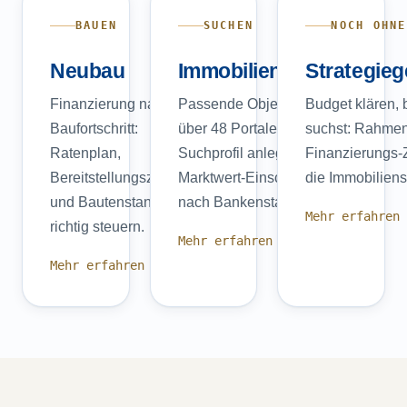
BAUEN
SUCHEN
NOCH OHNE
Neubau
Immobiliensuche
Strategie
Finanzierung nach
Passende Objekte aus
Budget klären,
Baufortschritt:
über 48 Portalen,
suchst: Rahmen
Ratenplan,
Suchprofil anlegen,
Finanzierungs-Ze
Bereitstellungszinsen
Marktwert-Einschätzung
die Immobilien
und Bautenstand
nach Bankenstandard.
Mehr erfahren
richtig steuern.
Mehr erfahren →
Mehr erfahren →