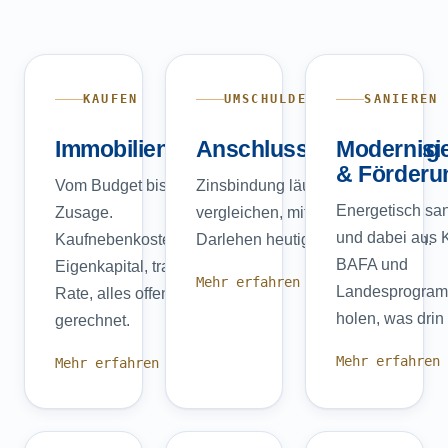
KAUFEN
UMSCHULDEN
SANIEREN
Immobilienkauf
Anschlussfinanzierung
Modernisi
& Förderu
Vom Budget bis zur
Zinsbindung läuft aus? Früh
Energetisch sa
Zusage.
vergleichen, mit Forward-
und dabei aus 
Kaufnebenkosten,
Darlehen heutige Zinsen sichern.
BAFA und
Eigenkapital, tragbare
Mehr erfahren →
Landesprogra
Rate, alles offen
holen, was drin 
gerechnet.
Mehr erfahren
Mehr erfahren →