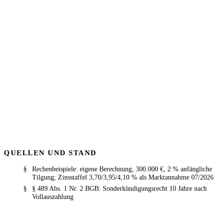
Unsere Einordnung aus der Beratungspraxis:
Wir
rechnen die Zinsbindung immer als Stresstest:
Welche Anschlusszins-Schwelle macht die kurze
Bindung teurer als die lange, und wie
wahrscheinlich ist die Rate dann noch tragbar?
Diese eine Zahl macht die Entscheidung meist
einfach. Bei über 600 Banken finden sich zudem
erhebliche Unterschiede in den Aufschlägen für 15
und 20 Jahre.
Erstgespräch vereinbaren
.
QUELLEN UND STAND
Rechenbeispiele: eigene Berechnung, 300.000 €, 2 % anfängliche
Tilgung; Zinsstaffel 3,70/3,95/4,10 % als Marktannahme 07/2026
§ 489 Abs. 1 Nr. 2 BGB: Sonderkündigungsrecht 10 Jahre nach
Vollauszahlung