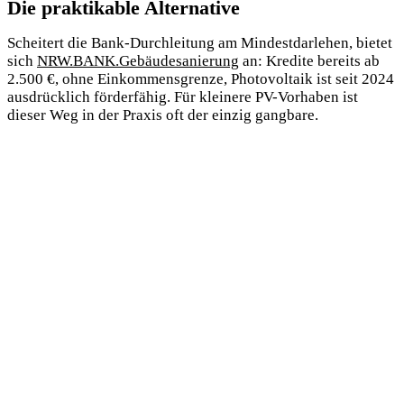
Die praktikable Alternative
Scheitert die Bank-Durchleitung am Mindestdarlehen, bietet
sich
NRW.BANK.Gebäudesanierung
an: Kredite bereits ab
2.500 €, ohne Einkommensgrenze, Photovoltaik ist seit 2024
ausdrücklich förderfähig. Für kleinere PV-Vorhaben ist
dieser Weg in der Praxis oft der einzig gangbare.
Unsere Einordnung aus der Beratungspraxis:
KfW
270 ist auf dem Papier attraktiv, scheitert bei
privaten PV-Anlagen aber regelmäßig am
Mindestdarlehen der Banken. Bevor wir Zeit in
einen 270er-Antrag investieren, prüfen wir die
Anlagengröße gegen die bankübliche Untergrenze.
Meist ist die NRW.BANK.Gebäudesanierung der
schnellere und zuverlässigere Weg zum gleichen
Ziel.
Fördercheck im Erstgespräch
.